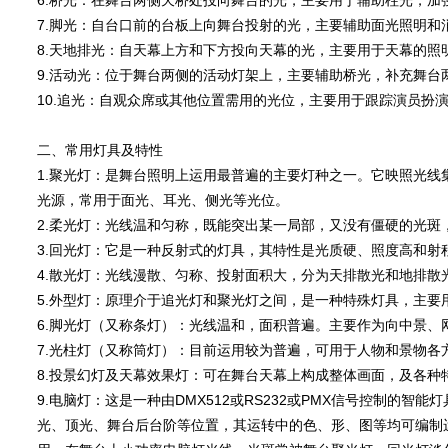
6.桥光：在舞台两侧天桥处投向舞台的光，主要用于辅助柱光，
7.脚光：自台口前的台板上向舞台投射的光，主要辅助面光照明
8.天地排光：自天幕上方和下方投向天幕的光，主要用于天幕的照
9.活动光：位于舞台两侧的活动灯架上，主要辅助桥光，补充舞台
10.追光：自观众席或其他位置需用的光位，主要用于跟踪演员扮
二、常用灯具及特性
1.聚光灯：是舞台照明上运用最普遍的主要灯种之一。它映照光
光源，常用于面光、耳光、侧光等光位。
2.柔光灯：光线温和匀称，既能突出某一局部，又没有僵硬的光
3.回光灯：它是一种反射式的灯具，其特性是光质硬、照度高和射
4.散光灯：光线漫散、匀称、投射面积大，分为天排散光和地排
5.外型灯：原理介于追光灯和聚光灯之间，是一种特殊灯具，主要
6.脚光灯（又称条灯）：光线温和，面积普遍。主要作为向中景、
7.光柱灯（又称筒灯）：目前运用较为普遍，可用于人物和景物
8.投景幻灯及天幕效果灯：可在舞台天幕上构成整体画面，及各
9.电脑灯：这是一种由DMX512或RS232或PMX信号控制
光、顶光、舞台后台阶等位置，其运转中的色、形、图等均可编制