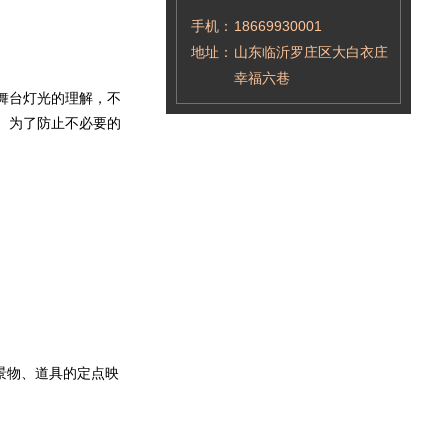
手机：
18669930001
地址：
山东临沂罗庄区大白衣庄
幸福六巷
舞台灯光的理解，不
。为了防止不必要的
景物、道具的定点映