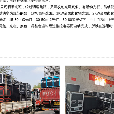
化掉，所以在选用上要特别留意。
可呈现明晰光斑，经过调理焦距，又可改动光斑真假。有活动光栏，能够
功率为规范的如：1KW卤钨光源、1KW金属卤化物光源、2KW金属卤
、15-30m追光灯、30-50m追光灯、50-80追光灯等，并且在功用
调焦、光栏、换色、调整色温均经过推拉电器而自动完成，所以在选用时