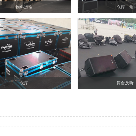
物料运输
仓库一角
仓库
舞台反听