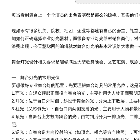
每当看到舞台上一个个演员的出色表演都是那么的惊艳，其实他们
现如今有很多机关、院校、社团、企业等都建有自己的会堂、礼堂
知如何正确选择专业灯光器材，而很多专业灯光器材销售商们，对
浪费出现，今天慧聪网的编辑就对舞台灯光的基本常识给大家做一
舞台灯光设计相关要求是能够满足大型歌舞晚会、文艺汇演、戏剧
一、舞台灯光的常用光位
要想做好专业舞台灯的配置，先要理解舞台灯具的常用光位，这是
1.面光：自观众顶部正面投向舞台的光，主要作用为人物正面照明
2.耳光：位于台口外两侧，斜投于舞台的光，分为上下数层，主
3.柱光（又称侧光）：自台口内两侧投射的光，主要用于人物和景
4.顶光：自舞台上方投向舞台的光，由前到后分为一排顶光、二
照。
5.逆光：自舞台逆方向投射的光（如顶光、桥光等方向映照），