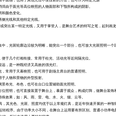
加强平面感，也用于其他光位不便投射的方位，也可作为特定光源
和消弭由于面光等高位映照的人物面部和下颚所构成的阴影。
明和颜色变化。
两侧光线和其他特定光线。
演或突出某一特定光线，又用于掌管人，是舞台艺术的特写之笔，起到画
线集中，光斑轮廓边沿较为明晰，能突出一个部分，也可放大光斑照明一个
斑，便于几个灯相衔接。常用于柱光、活动光等近间隔光位。
程远，是一种既经济又高效的强光灯。
散光，常用于天幕映照，也可用于剧场主席台的普通照明。
用于人物和景物的外型投射。
网景布光、布色，也可在台口位置辅助面光照明。
各方位照明，也可直接装置于舞台上，暴露于观众，构成灯阵，做舞台装饰
种特殊效果，如：风、雨、雷、电、水、火、烟、云等。
的智能灯具，其光色、光斑、照度均优于以上常规灯具，是近年快速开展的一种
运转程序。由于功率大小不同，在舞台上运用要有所区别。普通小功率电