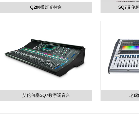
Q2触摸灯光控台
SQ7艾伦
艾伦何塞SQ7数字调音台
老虎