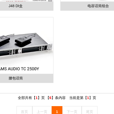
J48 DI盒
电容话筒组合
腰包话筒
全部共有【
1
】页 【
6
】条内容 当前是第【
1
】页
首页
上一页
1
下一页
尾页