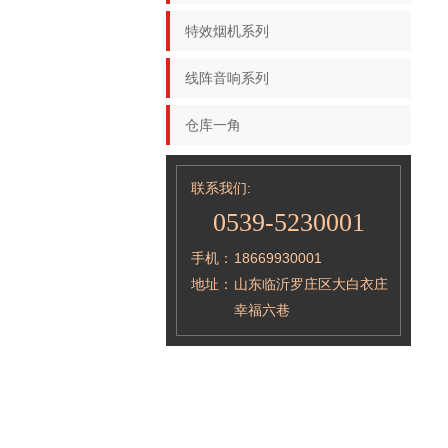
特效烟机系列
线阵音响系列
仓库一角
联系我们:
0539-5230001
手机：
18669930001
地址：
山东临沂罗庄区大白衣庄
幸福六巷